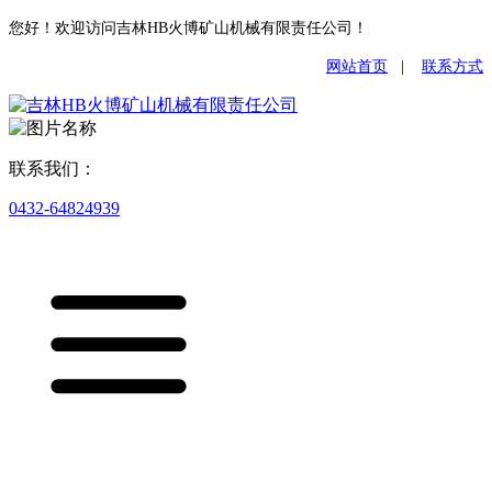
您好！欢迎访问吉林HB火博矿山机械有限责任公司！
网站首页
|
联系方式
联系我们：
0432-64824939