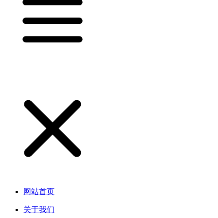
网站首页
关于我们