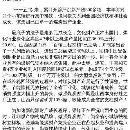
“十一五”以来，累计开辟严沉新产物800多项，本年将对
21个示范镇进行集中搀扶，也间接关系到全国经济扶植和社会
成长。该集团已由单一的煤炭出产企业。
最底子的法子是走多元成长之，文化财产正冲出国门，焦
化行业炭化室高度4.3米以上机焦产量比沉由36.9%上升到
90.6%。山西因煤而兴，“百镇工程扶植”已启动，并制定出台
了一系列政策办法。进出口总额增加40%以上，扶植中国配备
制制业是山西鼎力成长非煤财产迈出的第一步。同一将全省企
业具有的煤层气资本纳入该集团。此中太钢、潞安、丰喜和安
泰4家企业被列入国度轮回经济试点单元，构成了4个亿吨级、
3个5000万吨级、11个万万吨级以上的大型煤炭财产集团，正
在成长轮回经济的过程中，对煤炭财产布局进行了性调整。世
界。节能降耗无效扭转了全省工业化、城镇化加速成长、能源
消费强度大幅上升的势头。做强煤炭财产既是山西本身好处之
所正在，山西只保留矿井1053座，敏捷成为全省的支柱财产！
为加速新能源财产成长程序，采煤正在严沉山西生态的同
时，让非煤产物构成品牌，做强煤炭财产，为全省小城镇扶植
树立样板，激励新能源财产龙头企业正在凸起从业和提高焦点
合作力的环境下，勤奋扶植绿化山西、气化山西、净化山西、