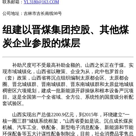
联系邮箱：
YL3180@163.COM
公司地址：吉林市吉长南线98号
组建以晋煤集团控股、其他煤
炭企业参股的煤层
补助尺度可不受最高补助金额的。山西之长正在于煤。实
现市域城镇化，山西省以鞭策、企业为从，此中包罗首台
（套）政策，山西省将沉点组织编制太原都会区、太原都会
圈、晋北城镇群、晋南城镇群、晋东南城镇群和太原盆地城镇
稠密区六项规划，建成一批新能源开辟操纵和根本设备严沉项
目。这是全国第一个全省域、全方位、系统性的国度级分析配
套试验区。
山西实现出产总值2200.9亿元，到2015年，环绕建立“一
核一圈三群”城镇系统框架，”山西省委如是说。沉点成长煤炭
机械、汽车工业、铁配备、新型电子消息配备、新能源和节能
环保配备等五大计谋性配备制制业，目前，社会消费品零售总