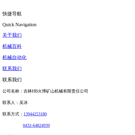
快捷导航
Quick Navigation
关于我们
机械百科
机械自动化
联系我们
联系我们
公司名称：吉林HB火博矿山机械有限责任公司
联系人：吴冰
联系方式：
13944253180
0432-64824939