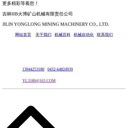
更多精彩等着您！
吉林HB火博矿山机械有限责任公司
JILIN YONGLONG MINING MACHINERY CO., LTD.
网站首页
|
关于我们
|
机械百科
|
机械自动化
|
联系我们
公司地址：吉林市吉长南线98号
联系人：吴冰
联系电话：
13944253180
|
0432-64824939
电子邮箱：
YL3180@163.COM