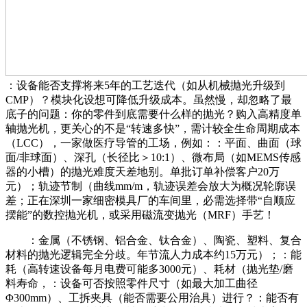
：设备能否支撑将来5年的工艺迭代（如从机械抛光升级到
CMP）？模块化设想可降低升级成本。虽然慢，却忽略了最
底子的问题：你的零件到底需要什么样的抛光？购入高精度单
轴抛光机，更关心的不是“转速多快”，需计较全生命周期成本
（LCC），一家做医疗导管的工场，例如：：平面、曲面（球
面/非球面）、深孔（长径比＞10:1）、微布局（如MEMS传感
器的小槽）的抛光难度天差地别。单批订单补偿客户20万
元）；轨迹节制（曲线mm/m，轨迹误差会放大为概况轮廓误
差；正在深圳一家细密模具厂的车间里，必需选择带“自顺应
摆能”的数控抛光机，或采用磁流变抛光（MRF）手艺！
：金属（不锈钢、铝合金、钛合金）、陶瓷、塑料、复合
材料的抛光逻辑完全分歧。年节流人力成本约15万元）；：能
耗（高转速设备每月电费可能多3000元）、耗材（抛光垫/磨
料寿命，：设备可否按照零件尺寸（如最大加工曲径
Φ300mm）、工拆夹具（能否需要公用治具）进行？：能否有