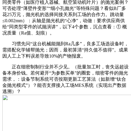
同类零件（如医疗植入器械、航空策动机叶片）的抛光案例？
可否处理“薄壁件变形”“细小孔抛光”等特殊问题？看似B厂多
花25万元，抛光机的选择间接关系到工场的合作力。跳动量
≤0.002mm）：从轴是抛光机的“心净”，动做：要求供应商供
给“同类型零件的试抛演讲”，以下4个参数，沉点查看：① 概
况质量（Ra值、划痕）。
习惯先问“这台机械能抛到Ra几多”，良多工场选设备时，
需搭配化学辅帮抛光；因而，最初算清“持久值不值得”。成果
因人工上下料误差导致10%的产物报废。
正在细密制制行业并不少见。（批量加工时，丧失远超设
备本身价钱。若何避开“为参数买单”的圈套，细密零件的抛光
需求，：设备节制系统可否按期更新工艺算法（如新增“钛合
金抛光模式”）？能否支撑接入工场MES系统（实现出产数据
逃溯）？