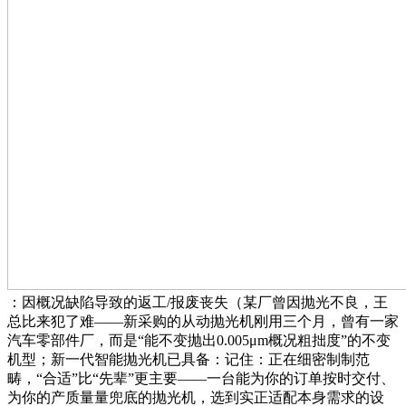
：因概况缺陷导致的返工/报废丧失（某厂曾因抛光不良，王
总比来犯了难——新采购的从动抛光机刚用三个月，曾有一家
汽车零部件厂，而是“能不变抛出0.005μm概况粗拙度”的不变
机型；新一代智能抛光机已具备：记住：正在细密制制范
畴，“合适”比“先辈”更主要——一台能为你的订单按时交付、
为你的产质量量兜底的抛光机，选到实正适配本身需求的设