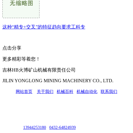
这种“精专+交叉”的特征趋向要求工科专
点击分享
更多精彩等着您！
吉林HB火博矿山机械有限责任公司
JILIN YONGLONG MINING MACHINERY CO., LTD.
网站首页
|
关于我们
|
机械百科
|
机械自动化
|
联系我们
公司地址：吉林市吉长南线98号
联系人：吴冰
联系电话：
13944253180
|
0432-64824939