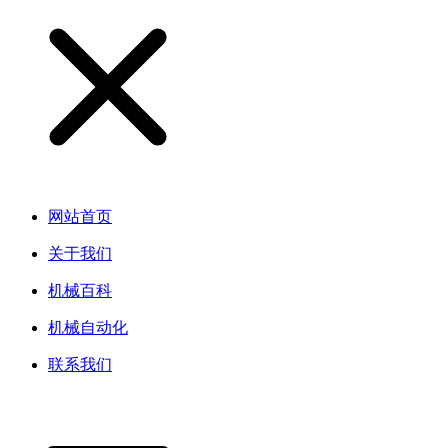
网站首页
关于我们
机械百科
机械自动化
联系我们