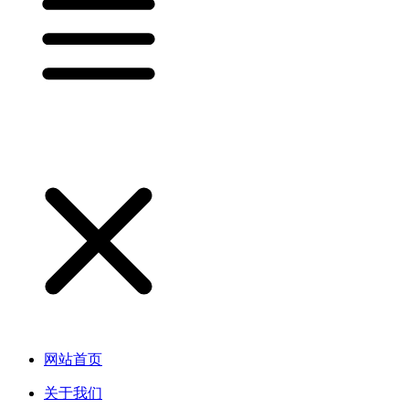
网站首页
关于我们