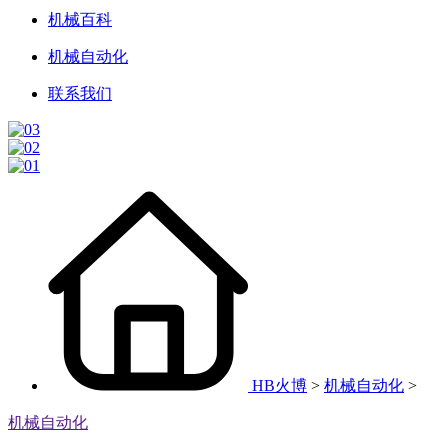
机械百科
机械自动化
联系我们
HB火博
>
机械自动化
>
机械自动化