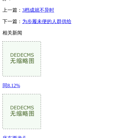
上一篇：
3档成就不异时
下一篇：
为步履未便的人群供给
相关新闻
同8.12%