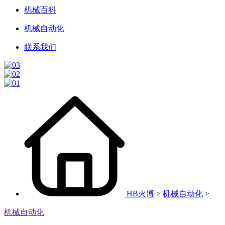
机械百科
机械自动化
联系我们
HB火博
>
机械自动化
>
机械自动化