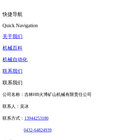
快捷导航
Quick Navigation
关于我们
机械百科
机械自动化
联系我们
联系我们
公司名称：吉林HB火博矿山机械有限责任公司
联系人：吴冰
联系方式：
13944253180
0432-64824939