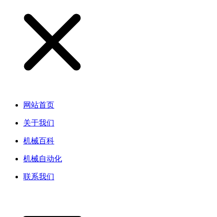
网站首页
关于我们
机械百科
机械自动化
联系我们