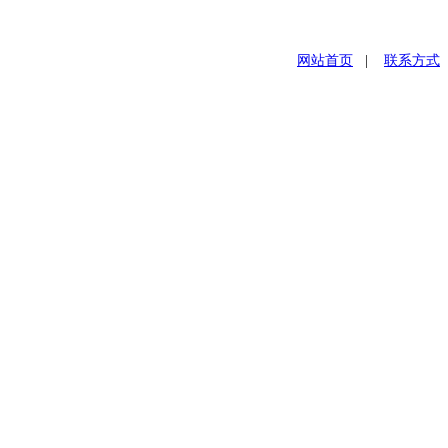
网站首页
|
联系方式