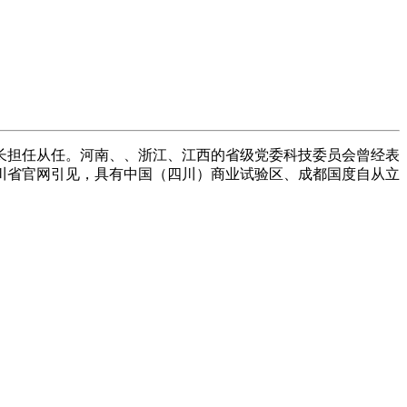
担任从任。河南、、浙江、江西的省级党委科技委员会曾经表
川省官网引见，具有中国（四川）商业试验区、成都国度自从立